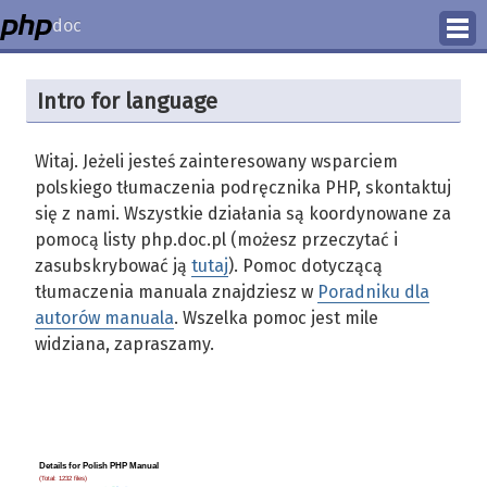
doc
How to Contribute
Intro for language
Translation Status
Witaj. Jeżeli jesteś zainteresowany wsparciem
PhD Homepage
polskiego tłumaczenia podręcznika PHP, skontaktuj
się z nami. Wszystkie działania są koordynowane za
pomocą listy php.doc.pl (możesz przeczytać i
zasubskrybować ją
tutaj
). Pomoc dotyczącą
tłumaczenia manuala znajdziesz w
Poradniku dla
autorów manuala
. Wszelka pomoc jest mile
widziana, zapraszamy.